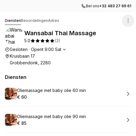
Bel ons
+32 483 27 69 61
Wansabai Thai Massage
Diensten
Beoordelingen
Adres
Wansabai Thai Massage
5.0
(
3
)
Openingstijden
Gesloten
·
Opent
9:00
Sat
Kruisbaan 17
Grobbendonk, 2280
Diensten
Boek
Oliemassage met baby olie 60 min
€ 60
.
Prijs:
:
Boek
Oliemassage met baby olie 90 min
€ 85
.
Prijs:
: